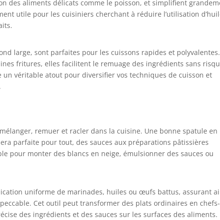
sson des aliments délicats comme le poisson, et simplifient grande
ent utile pour les cuisiniers cherchant à réduire l’utilisation d’hui
its.
ond large, sont parfaites pour les cuissons rapides et polyvalentes
nes fritures, elles facilitent le remuage des ingrédients sans risq
n véritable atout pour diversifier vos techniques de cuisson et
.
r mélanger, remuer et racler dans la cuisine. Une bonne spatule en
sera parfaite pour tout, des sauces aux préparations pâtissières
sable pour monter des blancs en neige, émulsionner des sauces ou
lication uniforme de marinades, huiles ou œufs battus, assurant ai
ccable. Cet outil peut transformer des plats ordinaires en chefs
écise des ingrédients et des sauces sur les surfaces des aliments.