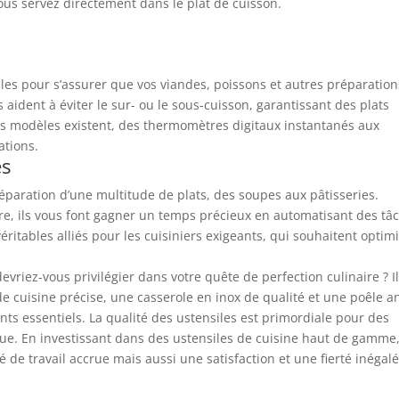
ous servez directement dans le plat de cuisson.
es pour s’assurer que vos viandes, poissons et autres préparation
 aident à éviter le sur- ou le sous-cuisson, garantissant des plats
ts modèles existent, des thermomètres digitaux instantanés aux
ations.
es
préparation d’une multitude de plats, des soupes aux pâtisseries.
ore, ils vous font gagner un temps précieux en automatisant des tâ
ritables alliés pour les cuisiniers exigeants, qui souhaitent optim
evriez-vous privilégier dans votre quête de perfection culinaire ? Il
e cuisine précise, une casserole en inox de qualité et une poêle an
s essentiels. La qualité des ustensiles est primordiale pour des
ue. En investissant dans des ustensiles de cuisine haut de gamme
 de travail accrue mais aussi une satisfaction et une fierté inégal