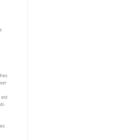
s
ches
iser
 est
ti-
,
ées