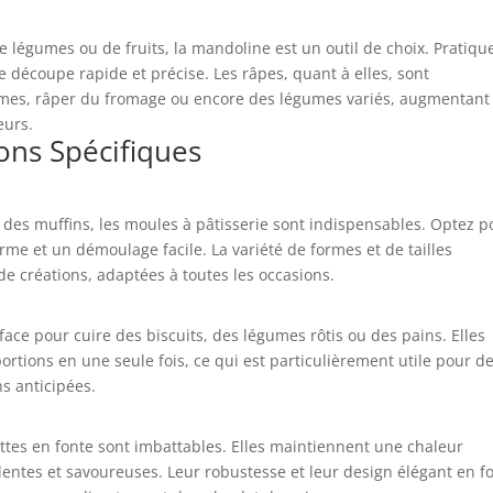
e légumes ou de fruits, la mandoline est un outil de choix. Pratiqu
e découpe rapide et précise. Les râpes, quant à elles, sont
umes, râper du fromage ou encore des légumes variés, augmentant
eurs.
ons Spécifiques
 des muffins, les moules à pâtisserie sont indispensables. Optez p
me et un démoulage facile. La variété de formes et de tailles
e créations, adaptées à toutes les occasions.
ace pour cuire des biscuits, des légumes rôtis ou des pains. Elles
tions en une seule fois, ce qui est particulièrement utile pour d
s anticipées.
ottes en fonte sont imbattables. Elles maintiennent une chaleur
 lentes et savoureuses. Leur robustesse et leur design élégant en f