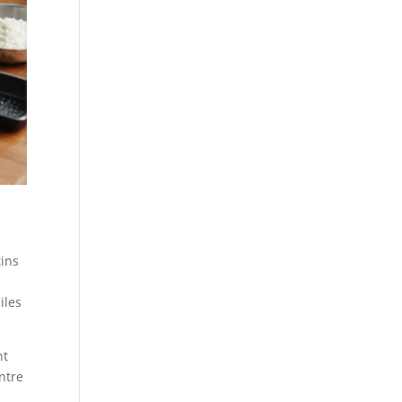
tins
iles
nt
ntre