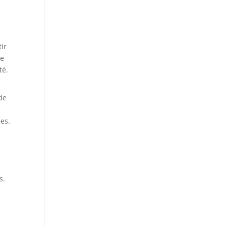
tir
de
té.
 de
es.
s.