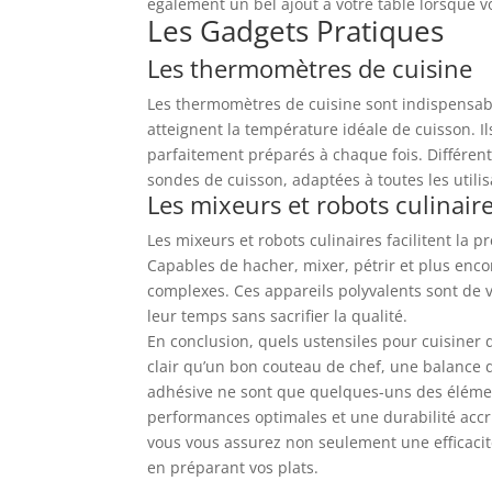
également un bel ajout à votre table lorsque v
Les Gadgets Pratiques
Les thermomètres de cuisine
Les thermomètres de cuisine sont indispensabl
atteignent la température idéale de cuisson. Ils
parfaitement préparés à chaque fois. Différen
sondes de cuisson, adaptées à toutes les utilis
Les mixeurs et robots culinair
Les mixeurs et robots culinaires facilitent la 
Capables de hacher, mixer, pétrir et plus enc
complexes. Ces appareils polyvalents sont de vé
leur temps sans sacrifier la qualité.
En conclusion, quels ustensiles pour cuisiner d
clair qu’un bon couteau de chef, une balance d
adhésive ne sont que quelques-uns des élément
performances optimales et une durabilité accr
vous vous assurez non seulement une efficacité
en préparant vos plats.