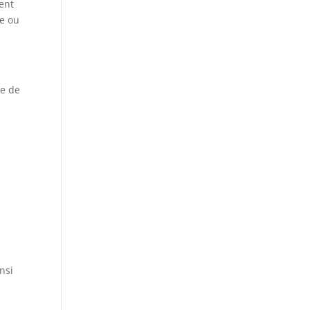
ment
le ou
.
ue de
nsi
-