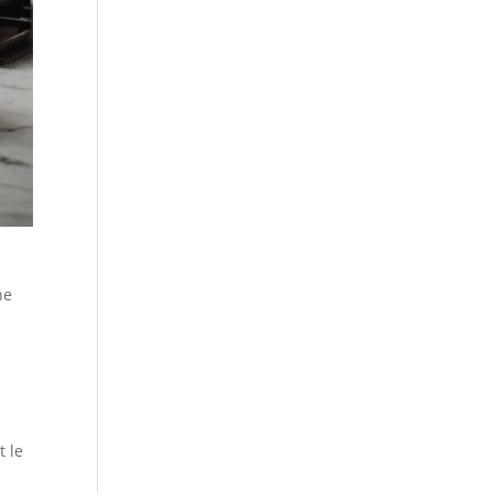
ne
t le