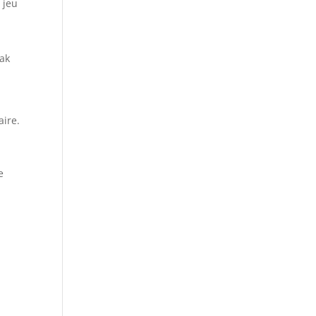
 jeu
eak
aire.
e