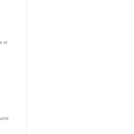
e et
alité